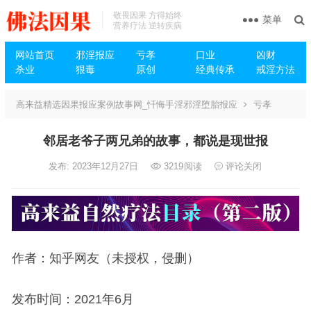
敬畏因果 方得始终
菜单
营养疗法 逆转疾病
网站首页
邪淫报应
亏孝
口业
凶财
杀业
狠毒
原创
经典传承
戒淫方法
高来益精选因果报应案例故事网_忏悔手淫邪淫堕胎报应
亏孝
邻居老爷子两兄弟的故事，都说是现世报
发布: 2023年12月27日
3219
阅读
评论关闭
作者：知乎网友（未授权，侵删）
发布时间：2021年6月