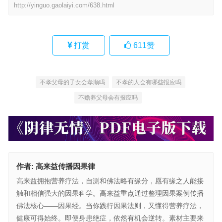
http://yinguo.gaolaiyi.com/638.html
打赏
611
赞
不孝父母的子女会孝顺吗
不孝的人会有哪些报应吗
不赡养父母会有报应吗
作者:
高来益传播因果律
高来益拥抱营养疗法，自测和佛法略有缘分，愿有缘之人能接
触和相信强大的因果科学。高来益重点通过整理因果案例传播
佛法核心——因果经。当你践行因果法则，又懂得营养疗法，
健康可得始终。即便身患绝症，依然有机会逆转。素材主要来