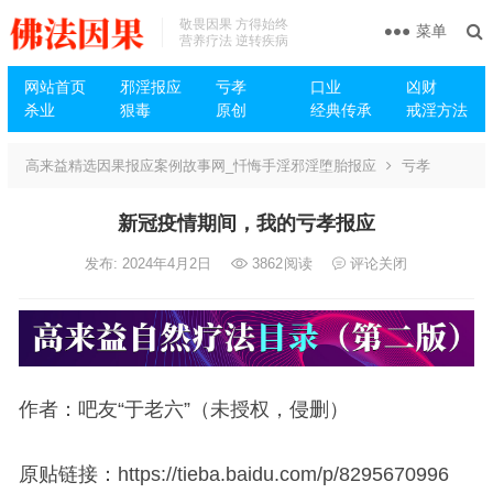
敬畏因果 方得始终
菜单
营养疗法 逆转疾病
网站首页
邪淫报应
亏孝
口业
凶财
杀业
狠毒
原创
经典传承
戒淫方法
高来益精选因果报应案例故事网_忏悔手淫邪淫堕胎报应
亏孝
新冠疫情期间，我的亏孝报应
发布: 2024年4月2日
3862
阅读
评论关闭
作者：吧友“于老六”（未授权，侵删）
原贴链接：https://tieba.baidu.com/p/8295670996