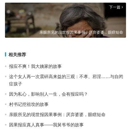
下一篇
亲眼所见的现世报因果事例：厌弃婆婆，眼瞎短命
相关推荐
报应不爽！我大姨家的故事
这个女人再一次震碎高来益的三观：不孝、邪淫……与自闭
症孩子
因为私心，影响别人一生，会有报应吗？
村书记挖祖坟的故事
亲眼所见的现世报因果事例：厌弃婆婆，眼瞎短命
因果报应真人真事——我舅爷爷的故事