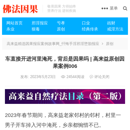
敬畏因果 方得始终
菜单
营养疗法 逆转疾病
网站首页
邪淫报应
亏孝
口业
凶财
杀业
狠毒
原创
经典传承
戒淫方法
高来益精选因果报应案例故事网_忏悔手淫邪淫堕胎报应
原创
车直接开进河里淹死，背后是因果吗 | 高来益原创因
果案例006
发布: 2023年5月23日
24544
阅读
评论关闭
2023年春节期间，高来益老家邻村的邻村，村里一
男子开车掉入河中淹死，乡亲都惋惜不已。