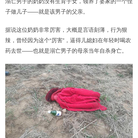
溺亡男子的奶奶没有生育子女，领养了婆家的一个侄
子做儿子——就是该男子的父亲。
据说这位奶奶非常厉害，大概是言语刻薄，行为狠
辣，曾经因为这个“厉害”，逼得儿媳妇在年轻时喝农
药去世——也就是溺亡男子的母亲当年自杀身亡。