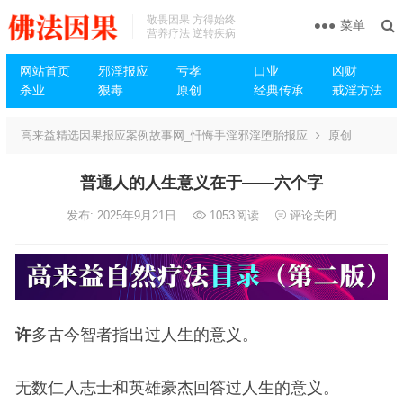
敬畏因果 方得始终
菜单
营养疗法 逆转疾病
网站首页
邪淫报应
亏孝
口业
凶财
杀业
狠毒
原创
经典传承
戒淫方法
高来益精选因果报应案例故事网_忏悔手淫邪淫堕胎报应
原创
普通人的人生意义在于——六个字
发布: 2025年9月21日
1053
阅读
评论关闭
许
多古今智者指出过人生的意义。
无数仁人志士和英雄豪杰回答过人生的意义。