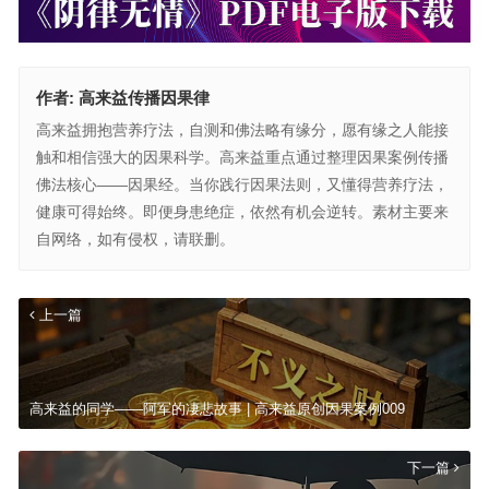
作者:
高来益传播因果律
高来益拥抱营养疗法，自测和佛法略有缘分，愿有缘之人能接
触和相信强大的因果科学。高来益重点通过整理因果案例传播
佛法核心——因果经。当你践行因果法则，又懂得营养疗法，
健康可得始终。即便身患绝症，依然有机会逆转。素材主要来
自网络，如有侵权，请联删。
上一篇
高来益的同学——阿军的凄悲故事 | 高来益原创因果案例009
下一篇