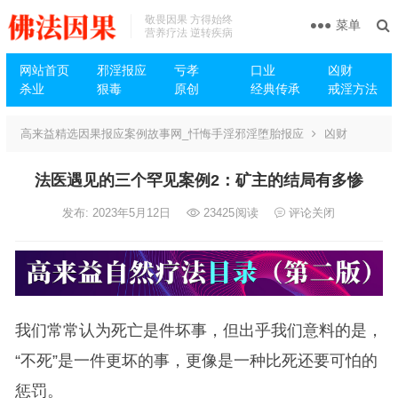
敬畏因果 方得始终
菜单
营养疗法 逆转疾病
网站首页
邪淫报应
亏孝
口业
凶财
杀业
狠毒
原创
经典传承
戒淫方法
高来益精选因果报应案例故事网_忏悔手淫邪淫堕胎报应
凶财
法医遇见的三个罕见案例2：矿主的结局有多惨
发布: 2023年5月12日
23425
阅读
评论关闭
我们常常认为死亡是件坏事，但出乎我们意料的是，
“不死”是一件更坏的事，更像是一种比死还要可怕的
惩罚。