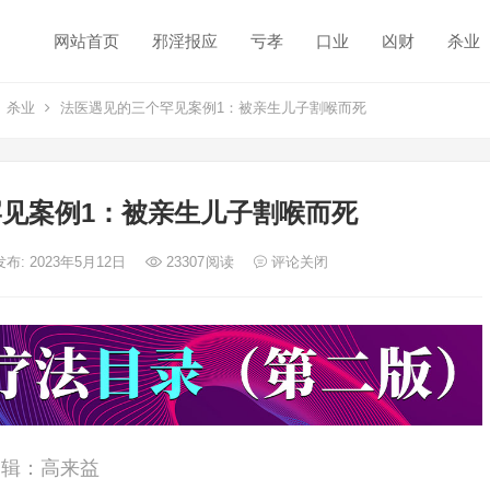
网站首页
邪淫报应
亏孝
口业
凶财
杀业
杀业
法医遇见的三个罕见案例1：被亲生儿子割喉而死
见案例1：被亲生儿子割喉而死
发布: 2023年5月12日
23307
阅读
评论关闭
编辑：高来益