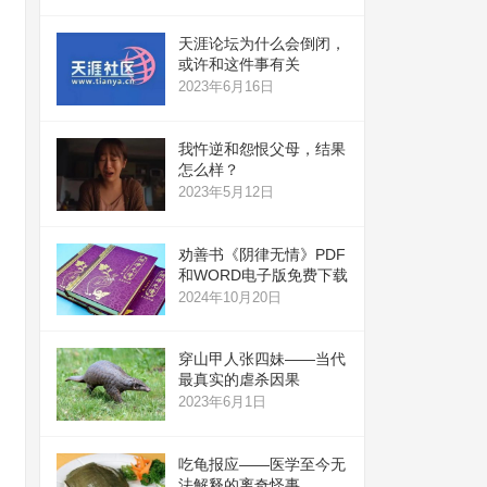
天涯论坛为什么会倒闭，
或许和这件事有关
2023年6月16日
我忤逆和怨恨父母，结果
怎么样？
2023年5月12日
劝善书《阴律无情》PDF
和WORD电子版免费下载
2024年10月20日
穿山甲人张四妹——当代
最真实的虐杀因果
2023年6月1日
吃龟报应——医学至今无
法解释的离奇怪事