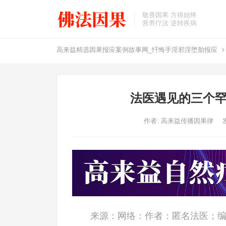
敬畏因果 方得始终
营养疗法 逆转疾病
高来益精选因果报应案例故事网_忏悔手淫邪淫堕胎报应
法医遇见的三个罕
作者:
高来益传播因果律
来源：网络：作者：匿名法医；