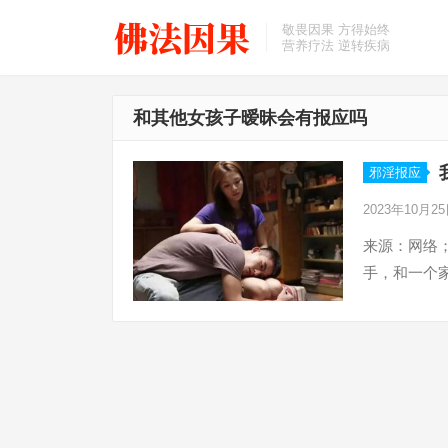
敬畏因果 方得始终
营养疗法 逆转疾病
和其他女孩子暧昧会有报应吗
邪淫报应
2023年10月2
来源：网络
手，和一个