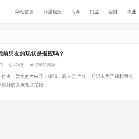
网站首页
邪淫报应
亏孝
口业
凶财
杀业
我前男友的现状是报应吗？
5日
424
赞
23686
阅读
；作者：爱笑的大白牙；编辑：高来益 当年，前男友为了钱和我分
家境好的女孩相亲结婚…