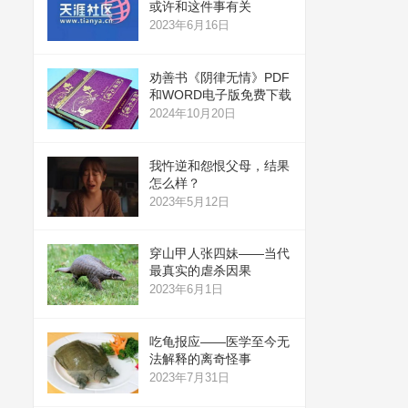
或许和这件事有关
2023年6月16日
劝善书《阴律无情》PDF
和WORD电子版免费下载
2024年10月20日
我忤逆和怨恨父母，结果
怎么样？
2023年5月12日
穿山甲人张四妹——当代
最真实的虐杀因果
2023年6月1日
吃龟报应——医学至今无
法解释的离奇怪事
2023年7月31日