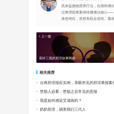
高来益拥抱营养疗法，自测和佛
过整理因果案例传播佛法核心—
身患绝症，依然有机会逆转。素
上一篇
震碎三观的邪淫故事两则
相关推荐
台商邪淫报应实例，亲眼所见的邪淫果报案
堕胎人必看：堕胎之后常见的恶报
我是如何感染艾滋病的？
奶奶邪淫，祸害我们三代人