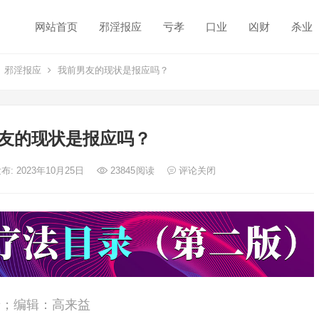
网站首页
邪淫报应
亏孝
口业
凶财
杀业
邪淫报应
我前男友的现状是报应吗？
友的现状是报应吗？
布: 2023年10月25日
23845
阅读
评论关闭
牙；编辑：高来益