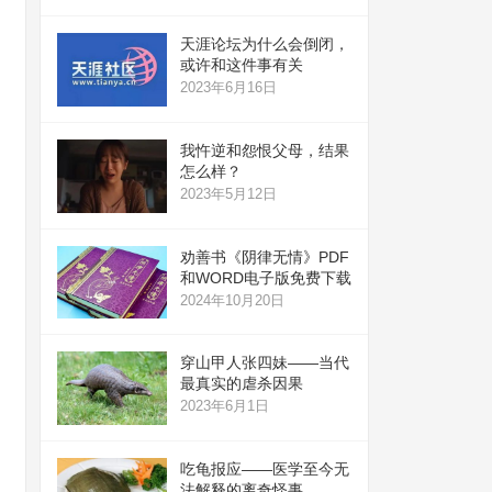
天涯论坛为什么会倒闭，
或许和这件事有关
2023年6月16日
我忤逆和怨恨父母，结果
怎么样？
2023年5月12日
劝善书《阴律无情》PDF
和WORD电子版免费下载
2024年10月20日
穿山甲人张四妹——当代
最真实的虐杀因果
2023年6月1日
吃龟报应——医学至今无
法解释的离奇怪事