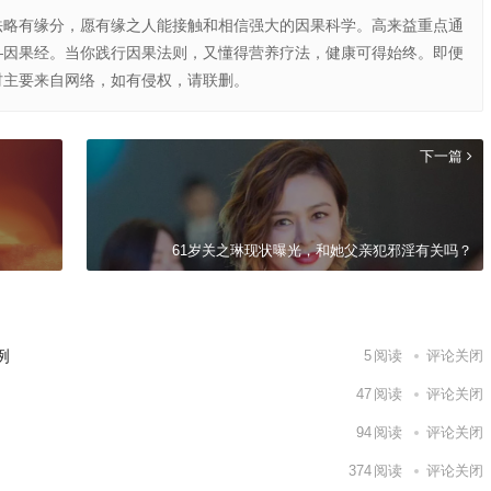
法略有缘分，愿有缘之人能接触和相信强大的因果科学。高来益重点通
—因果经。当你践行因果法则，又懂得营养疗法，健康可得始终。即便
材主要来自网络，如有侵权，请联删。
下一篇
61岁关之琳现状曝光，和她父亲犯邪淫有关吗？
例
5
阅读
评论关闭
47
阅读
评论关闭
94
阅读
评论关闭
374
阅读
评论关闭