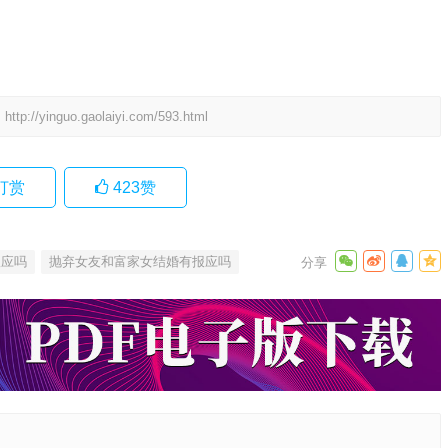
。
http://yinguo.gaolaiyi.com/593.html
打赏
423
赞
报应吗
抛弃女友和富家女结婚有报应吗