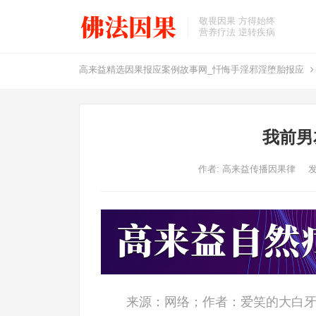
敬畏因果 方得始终
营养疗法 逆转疾病
高来益精选因果报应案例故事网_忏悔手淫邪淫堕胎报应
我前男
作者:
高来益传播因果律
发
来源：网络；作者：爱笑的大白