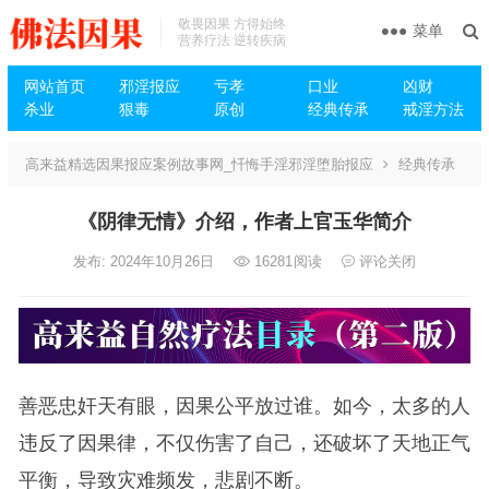
敬畏因果 方得始终
菜单
营养疗法 逆转疾病
网站首页
邪淫报应
亏孝
口业
凶财
杀业
狠毒
原创
经典传承
戒淫方法
高来益精选因果报应案例故事网_忏悔手淫邪淫堕胎报应
经典传承
《阴律无情》介绍，作者上官玉华简介
发布: 2024年10月26日
16281
阅读
评论关闭
善恶忠奸天有眼，因果公平放过谁。如今，太多的人
违反了因果律，不仅伤害了自己，还破坏了天地正气
平衡，导致灾难频发，悲剧不断。