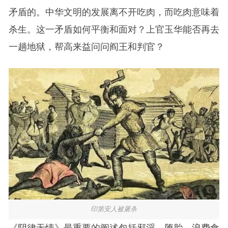
矛盾的。中华文明的发展离不开吃肉，而吃肉意味着
杀生。这一矛盾如何平衡和面对？上官玉华能否再去
一趟地狱，帮高来益问问阎王和判官？
印第安人被屠杀
《阴律无情》最重要的阐述包括邪淫、堕胎、浪费食