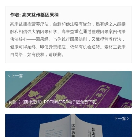
作者:
高来益传播因果律
高来益拥抱营养疗法，自测和佛法略有缘分，愿有缘之人能接
触和相信强大的因果科学。高来益重点通过整理因果案例传播
佛法核心——因果经。当你践行因果法则，又懂得营养疗法，
健康可得始终。即便身患绝症，依然有机会逆转。素材主要来
自网络，如有侵权，请联删。
上一篇
劝善书《阴律无情》PDF和WORD电子版免费下载
下一篇