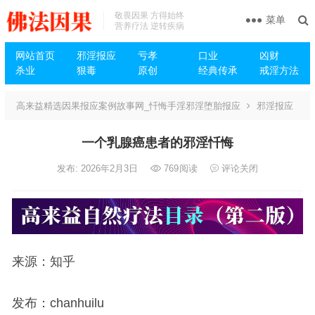
敬畏因果 方得始终
菜单
营养疗法 逆转疾病
网站首页
邪淫报应
亏孝
口业
凶财
杀业
狠毒
原创
经典传承
戒淫方法
高来益精选因果报应案例故事网_忏悔手淫邪淫堕胎报应
邪淫报应
一个乳腺癌患者的邪淫忏悔
发布: 2026年2月3日
769
阅读
评论关闭
来源：知乎
发布：chanhuilu