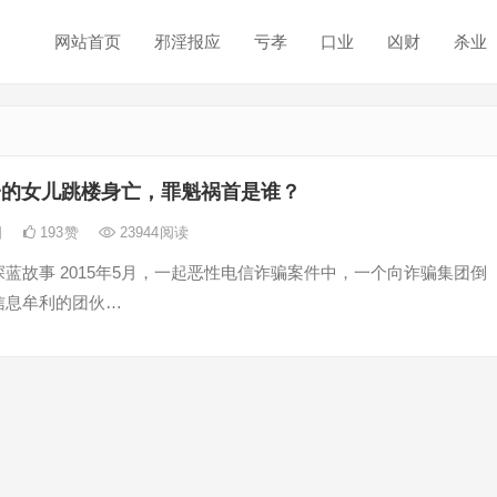
网站首页
邪淫报应
亏孝
口业
凶财
杀业
一的女儿跳楼身亡，罪魁祸首是谁？
日
193
赞
23944
阅读
蓝故事 2015年5月，一起恶性电信诈骗案件中，一个向诈骗集团倒
信息牟利的团伙…