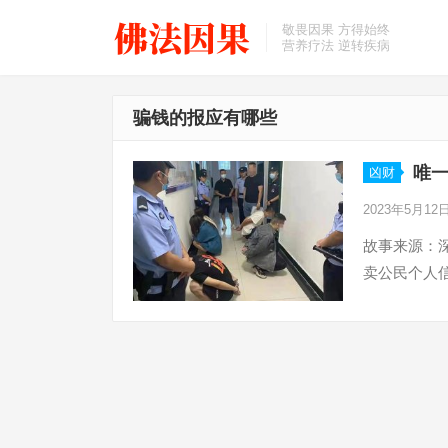
敬畏因果 方得始终
营养疗法 逆转疾病
骗钱的报应有哪些
唯
凶财
2023年5月12
故事来源：深
卖公民个人