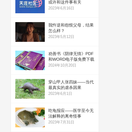
或许和这件事有关
2023年6月16日
我忤逆和怨恨父母，结果
怎么样？
2023年5月12日
劝善书《阴律无情》PDF
和WORD电子版免费下载
2024年10月20日
穿山甲人张四妹——当代
最真实的虐杀因果
2023年6月1日
吃龟报应——医学至今无
法解释的离奇怪事
2023年7月31日