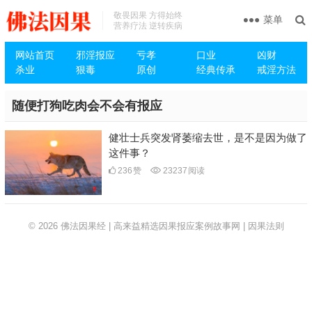
敬畏因果 方得始终
菜单
营养疗法 逆转疾病
网站首页
邪淫报应
亏孝
口业
凶财
杀业
狠毒
原创
经典传承
戒淫方法
随便打狗吃肉会不会有报应
健壮士兵突发肾萎缩去世，是不是因为做了
这件事？
236
赞
23237
阅读
© 2026
佛法因果经 | 高来益精选因果报应案例故事网 | 因果法则