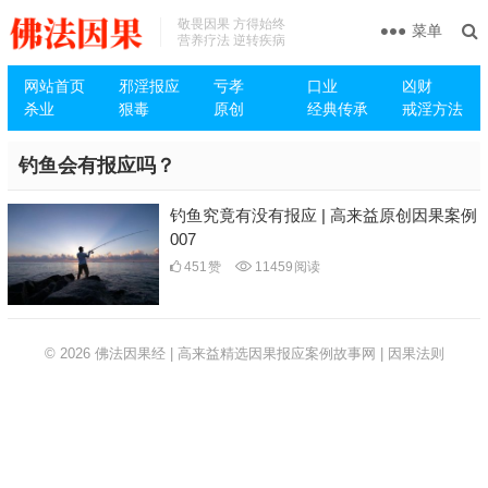
敬畏因果 方得始终
菜单
营养疗法 逆转疾病
网站首页
邪淫报应
亏孝
口业
凶财
杀业
狠毒
原创
经典传承
戒淫方法
钓鱼会有报应吗？
钓鱼究竟有没有报应 | 高来益原创因果案例
007
451
赞
11459
阅读
© 2026
佛法因果经 | 高来益精选因果报应案例故事网 | 因果法则