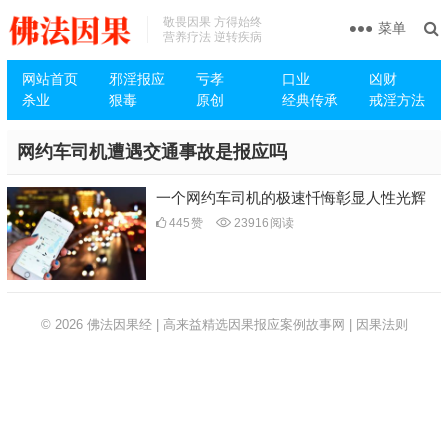
敬畏因果 方得始终
菜单
营养疗法 逆转疾病
网站首页
邪淫报应
亏孝
口业
凶财
杀业
狠毒
原创
经典传承
戒淫方法
网约车司机遭遇交通事故是报应吗
一个网约车司机的极速忏悔彰显人性光辉
445
赞
23916
阅读
© 2026
佛法因果经 | 高来益精选因果报应案例故事网 | 因果法则