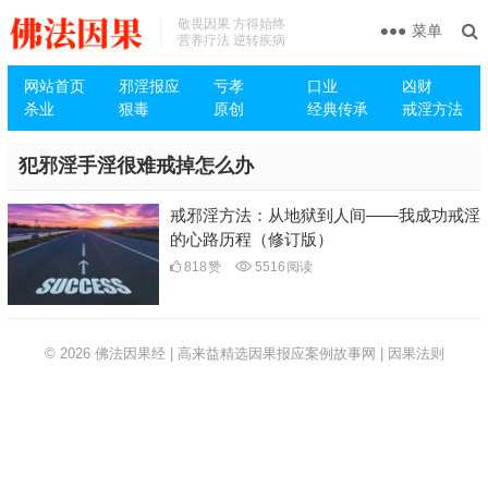
敬畏因果 方得始终
菜单
营养疗法 逆转疾病
网站首页
邪淫报应
亏孝
口业
凶财
杀业
狠毒
原创
经典传承
戒淫方法
犯邪淫手淫很难戒掉怎么办
戒邪淫方法：从地狱到人间——我成功戒淫
的心路历程（修订版）
818
赞
5516
阅读
© 2026
佛法因果经 | 高来益精选因果报应案例故事网 | 因果法则