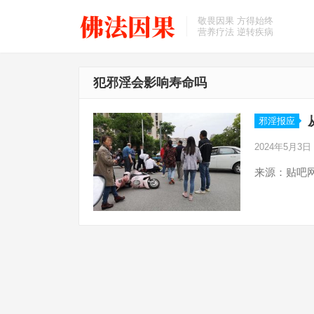
敬畏因果 方得始终
营养疗法 逆转疾病
犯邪淫会影响寿命吗
邪淫报应
2024年5月3日
来源：贴吧网友“