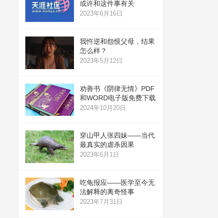
或许和这件事有关
2023年6月16日
我忤逆和怨恨父母，结果
怎么样？
2023年5月12日
劝善书《阴律无情》PDF
和WORD电子版免费下载
2024年10月20日
穿山甲人张四妹——当代
最真实的虐杀因果
2023年6月1日
吃龟报应——医学至今无
法解释的离奇怪事
2023年7月31日