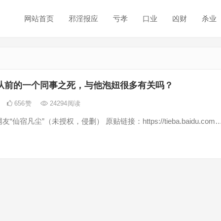
网站首页
邪淫报应
亏孝
口业
凶财
杀业
从前的一个同事之死，与他泡妞很多有关吗？
656
赞
24294
阅读
仙宿凡尘”（未授权，侵删） 原贴链接：https://tieba.baidu.com