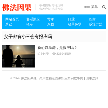
敬畏因果 方得始终
菜单
营养疗法 逆转疾病
网站首页
邪淫报应
亏孝
口业
凶财
杀业
狠毒
原创
经典传承
戒淫方法
父子都有小三会有报应吗
负心汉暴毙，是报应吗？
764
赞
23694
阅读
© 2026
佛法因果经 | 高来益精选因果报应案例故事网 | 因果法则