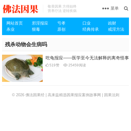
敬畏因果 方得始终
菜单
营养疗法 逆转疾病
网站首页
邪淫报应
亏孝
口业
凶财
杀业
狠毒
原创
经典传承
戒淫方法
残杀动物会生病吗
吃龟报应——医学至今无法解释的离奇怪事
519
赞
25459
阅读
© 2026
佛法因果经 | 高来益精选因果报应案例故事网 | 因果法则