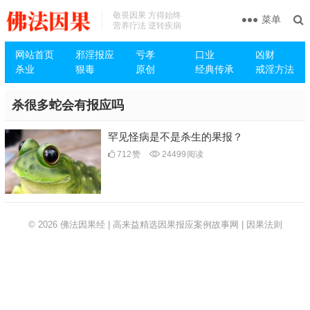
敬畏因果 方得始终
菜单
营养疗法 逆转疾病
网站首页
邪淫报应
亏孝
口业
凶财
杀业
狠毒
原创
经典传承
戒淫方法
杀很多蛇会有报应吗
罕见怪病是不是杀生的果报？
712
赞
24499
阅读
© 2026
佛法因果经 | 高来益精选因果报应案例故事网 | 因果法则