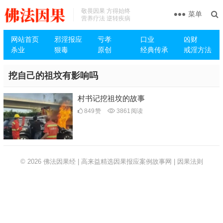
敬畏因果 方得始终
菜单
营养疗法 逆转疾病
网站首页
邪淫报应
亏孝
口业
凶财
杀业
狠毒
原创
经典传承
戒淫方法
挖自己的祖坟有影响吗
村书记挖祖坟的故事
849
赞
3861
阅读
© 2026
佛法因果经 | 高来益精选因果报应案例故事网 | 因果法则