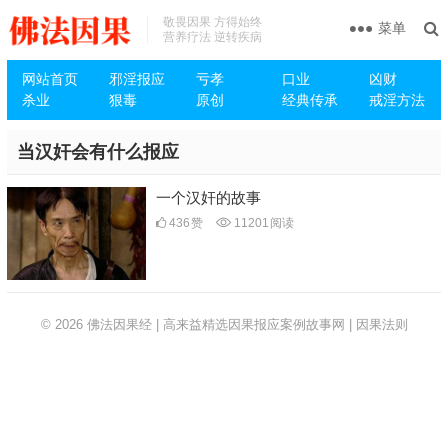
敬畏因果 方得始终
菜单
营养疗法 逆转疾病
网站首页
邪淫报应
亏孝
口业
凶财
杀业
狠毒
原创
经典传承
戒淫方法
当汉奸会有什么报应
一个汉奸的故事
436
赞
11201
阅读
© 2026
佛法因果经 | 高来益精选因果报应案例故事网 | 因果法则