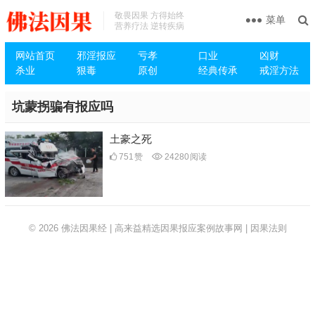
敬畏因果 方得始终
菜单
营养疗法 逆转疾病
网站首页
邪淫报应
亏孝
口业
凶财
杀业
狠毒
原创
经典传承
戒淫方法
坑蒙拐骗有报应吗
土豪之死
751
赞
24280
阅读
© 2026
佛法因果经 | 高来益精选因果报应案例故事网 | 因果法则