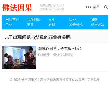
敬畏因果 方得始终
菜单
营养疗法 逆转疾病
网站首页
邪淫报应
亏孝
口业
凶财
杀业
狠毒
原创
经典传承
戒淫方法
儿子出现问题与父母的罪业有关吗
想讹诈同学，会有报应吗？
505
赞
24722
阅读
© 2026
佛法因果经 | 高来益精选因果报应案例故事网 | 因果法则