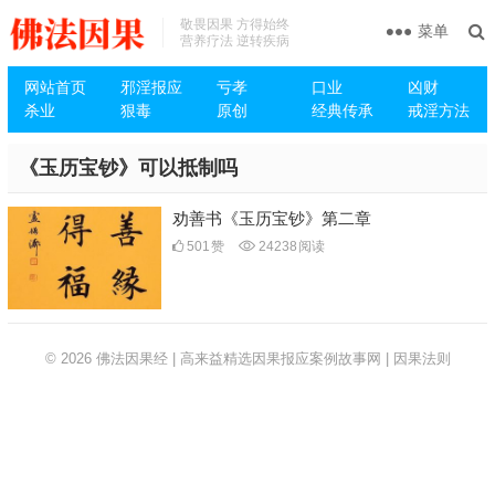
敬畏因果 方得始终
菜单
营养疗法 逆转疾病
网站首页
邪淫报应
亏孝
口业
凶财
杀业
狠毒
原创
经典传承
戒淫方法
《玉历宝钞》可以抵制吗
劝善书《玉历宝钞》第二章
501
赞
24238
阅读
© 2026
佛法因果经 | 高来益精选因果报应案例故事网 | 因果法则